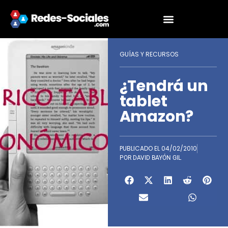
GUÍAS Y RECURSOS
¿Tendrá un
tablet
Amazon?
PUBLICADO EL
04/02/2010
POR
DAVID BAYÓN GIL