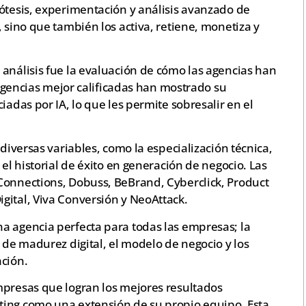
pótesis, experimentación y análisis avanzado de
 sino que también los activa, retiene, monetiza y
análisis fue la evaluación de cómo las agencias han
s agencias mejor calificadas han mostrado su
iadas por IA, lo que les permite sobresalir en el
 diversas variables, como la especialización técnica,
 el historial de éxito en generación de negocio. Las
Connections, Dobuss, BeBrand, Cyberclick, Product
gital, Viva Conversión y NeoAttack.
a agencia perfecta para todas las empresas; la
 de madurez digital, el modelo de negocio y los
ación.
mpresas que logran los mejores resultados
ting como una extensión de su propio equipo. Esta