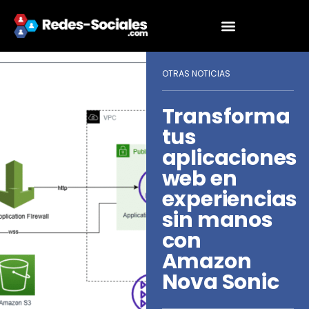
OTRAS NOTICIAS
Transforma
tus
aplicaciones
web en
experiencias
sin manos
con
Amazon
Nova Sonic