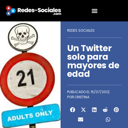
REDES SOCIALES
Un Twitter
solo para
mayores de
edad
PUBLICADO EL
15/07/2012
POR
CRISTINA