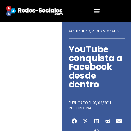
ACTUALIDAD
REDES SOCIALES
,
YouTube
conquista a
Facebook
desde
dentro
PUBLICADO EL
01/02/2011
POR
CRISTINA