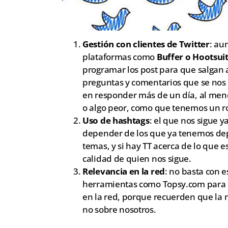
Gestión con clientes de Twitter
: au
plataformas como
Buffer o Hootsui
programar los post para que salgan 
preguntas y comentarios que se nos
en responder más de un día, al me
o algo peor, como que tenemos un ro
Uso de hashtags
: el que nos sigue 
depender de los que ya tenemos dep
temas, y si hay TT acerca de lo que 
calidad de quien nos sigue.
Relevancia en la red
: no basta con 
herramientas como Topsy.com para p
en la red, porque recuerden que la 
no sobre nosotros.