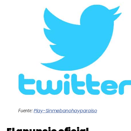
Fuente:
Play-Sinmebanohayparaiso