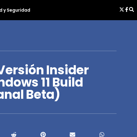
d y Seguridad
Versión Insider
ndows 11 Build
anal Beta)