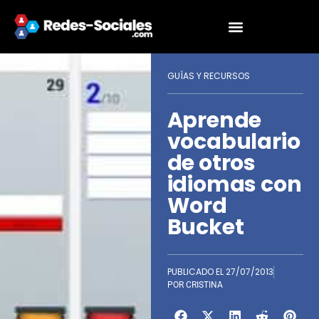
GUÍAS Y RECURSOS
Aprende
vocabulario
de otros
idiomas con
Word
Bucket
PUBLICADO EL
27/07/2013
POR
CRISTINA