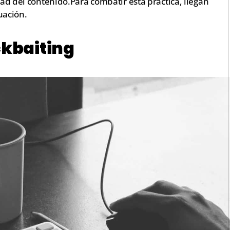
dad del contenido.Para combatir esta práctica, llegan
uación.
ckbaiting