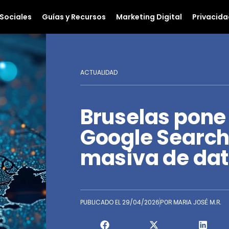
Sociales
Guías y Recursos
Marketing Digital
Privacida
ACTUALIDAD
Bruselas pone 
Google Search
masiva de da
PUBLICADO EL
29/04/2026
POR
MARIA JOSÉ M.R.