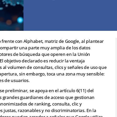
frente con Alphabet, matriz de Google, al plantear
compartir una parte muy amplia de los datos
motores de búsqueda que operen en la Unión
l objetivo declarado es reducir la ventaja
 al volumen de consultas, clics y señales de uso que
a apertura, sin embargo, toca una zona muy sensible:
es de usuarios.
ase preliminar, se apoya en el artículo 6(11) del
los grandes guardianes de acceso que gestionan
onimizados de ranking, consulta, clic y
s justas, razonables y no discriminatorias. En la
adores puedan acceder a señales que Google utiliza