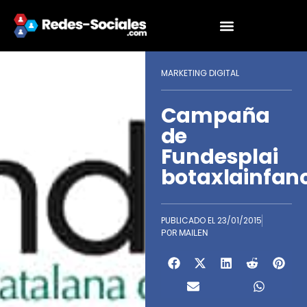
MARKETING DIGITAL
Campaña
de
Fundesplai
botaxlainfan
PUBLICADO EL
23/01/2015
POR
MAILEN