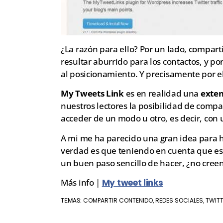
¿La razón para ello? Por un lado, compart
resultar aburrido para los contactos, y po
al posicionamiento. Y precisamente por e
My Tweets Link
es en realidad una
exte
nuestros lectores la posibilidad de compa
acceder de un modo u otro, es decir, con un
A mi me ha parecido una gran idea par
verdad es que teniendo en cuenta que eso
un buen paso sencillo de hacer, ¿no cree
Más info |
My tweet links
COMPARTIR CONTENIDO
REDES SOCIALES
TWIT
TEMAS:
,
,