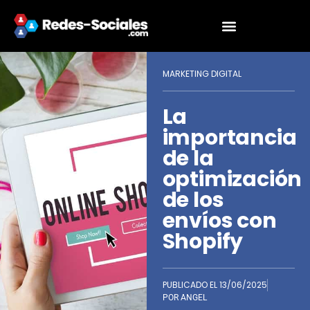
MARKETING DIGITAL
La
importancia
de la
optimización
de los
envíos con
Shopify
PUBLICADO EL
13/06/2025
POR
ANGEL