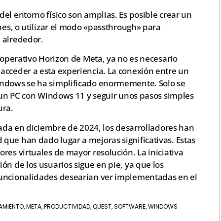
el entorno físico son amplias. Es posible crear un
nes, o utilizar el modo «passthrough» para
 alrededor.
a operativo Horizon de Meta, ya no es necesario
acceder a esta experiencia. La conexión entre un
indows se ha simplificado enormemente. Solo se
n un PC con Windows 11 y seguir unos pasos simples
ura.
ciada en diciembre de 2024, los desarrolladores han
que han dado lugar a mejoras significativas. Estas
res virtuales de mayor resolución. La iniciativa
ón de los usuarios sigue en pie, ya que los
funcionalidades desearían ver implementadas en el
AMIENTO
META
PRODUCTIVIDAD
QUEST
SOFTWARE
WINDOWS
,
,
,
,
,