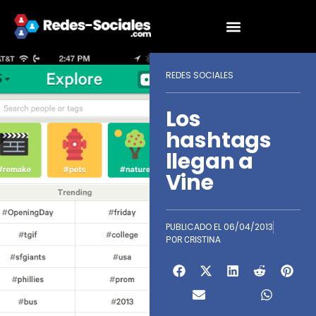
REDES SOCIALES
Los
hashtags
llegan a
Vine
PUBLICADO EL
06/04/2013
POR
CRISTINA