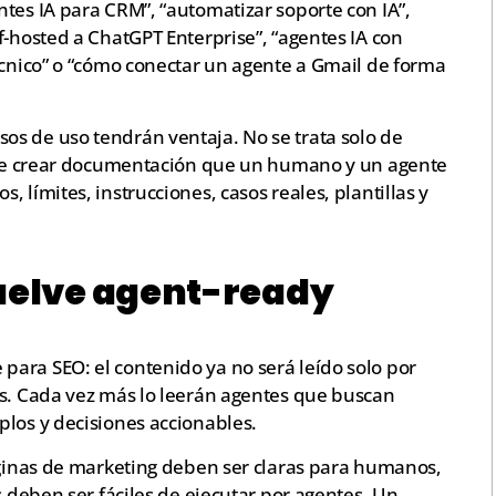
tes IA para CRM”, “automatizar soporte con IA”,
f-hosted a ChatGPT Enterprise”, “agentes IA con
écnico” o “cómo conectar un agente a Gmail de forma
s de uso tendrán ventaja. No se trata solo de
a de crear documentación que un humano y un agente
 límites, instrucciones, casos reales, plantillas y
vuelve agent-ready
ara SEO: el contenido ya no será leído solo por
es. Cada vez más lo leerán agentes que buscan
plos y decisiones accionables.
páginas de marketing deben ser claras para humanos,
s deben ser fáciles de ejecutar por agentes. Un