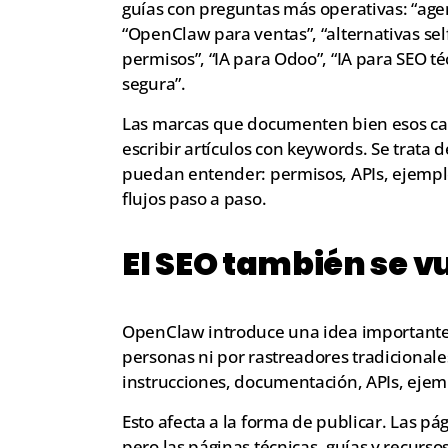
guías con preguntas más operativas: “agen
“OpenClaw para ventas”, “alternativas sel
permisos”, “IA para Odoo”, “IA para SEO t
segura”.
Las marcas que documenten bien esos caso
escribir artículos con keywords. Se trat
puedan entender: permisos, APIs, ejemplos,
flujos paso a paso.
El SEO también se 
OpenClaw introduce una idea importante p
personas ni por rastreadores tradicional
instrucciones, documentación, APIs, ejem
Esto afecta a la forma de publicar. Las 
pero las páginas técnicas, guías y recurso