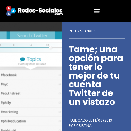
REDES SOCIALES
Tame; una
opción para
tener lo
mejor de tu
cuenta
Twitter de
un vistazo
PUBLICADO EL
14/08/2013
POR
CRISTINA