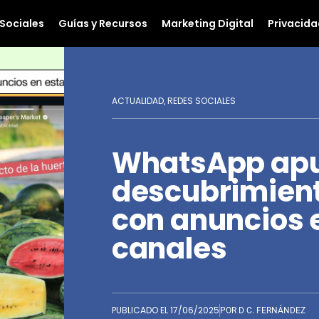
Sociales
Guías y Recursos
Marketing Digital
Privacida
ACTUALIDAD
REDES SOCIALES
,
WhatsApp apue
descubrimien
con anuncios 
canales
PUBLICADO EL
17/06/2025
POR
D C. FERNÁNDEZ