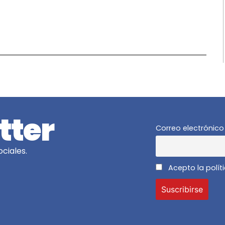
z
tter
Correo electrónico
ciales.
Acepto la polít