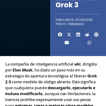
Grok 3
PUBLICADO EL
25/08/2025
POR
D C. FERNÁNDEZ
La compañía de inteligencia artificial
xAI
, dirigida
por
Elon Musk
, ha dado un paso más en su
estrategia de apertura tecnológica al liberar
Grok
2.5
como modelo de código abierto. Esto significa
que cualquiera puede
descargarlo, ejecutarlo e
incluso modificarlo
, aunque con limitaciones: la
licencia prohíbe expresamente usar sus pesos
para
entrenar, crear o mejorar otros modelos