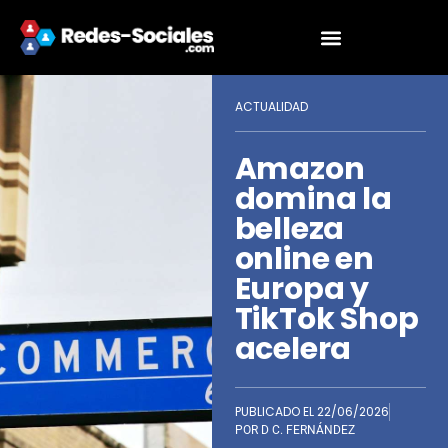
ACTUALIDAD
Amazon
domina la
belleza
online en
Europa y
TikTok Shop
acelera
PUBLICADO EL
22/06/2026
POR
D C. FERNÁNDEZ