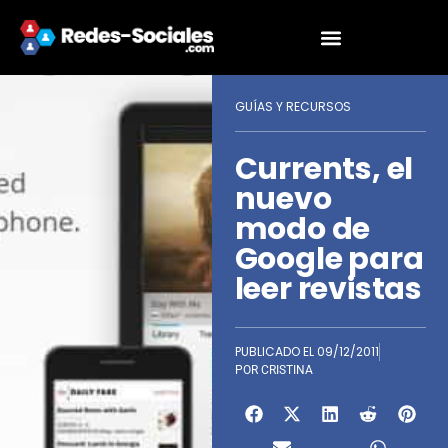
GUÍAS Y RECURSOS
Currents, el
nuevo
modo de
Google para
leer revistas
PUBLICADO EL
09/12/2011
POR
CRISTINA