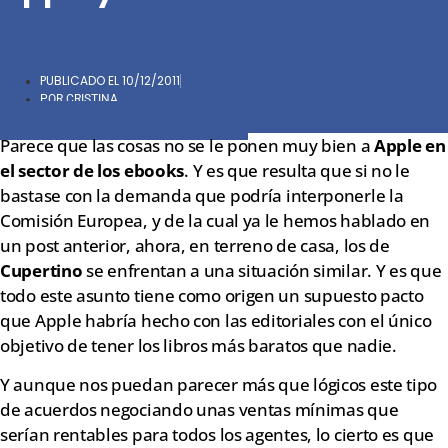
PUBLICADO EL
10/12/2011
POR
CRISTINA
Compartir
Compartir
Compartir
Compartir
Compartir
Compartir
Compartir
en
en
en
en
en
en
en
Parece que las cosas no se le ponen muy bien a
Apple en
Facebook
X
LinkedIn
Reddit
Pinterest
Email
WhatsApp
el sector de los ebooks
. Y es que resulta que si no le
(Twitter)
bastase con la demanda que podría interponerle la
Comisión Europea, y de la cual ya le hemos hablado en
un post anterior, ahora, en terreno de casa, los de
Cupertino
se enfrentan a una situación similar. Y es que
todo este asunto tiene como origen un supuesto pacto
que Apple habría hecho con las editoriales con el único
objetivo de tener los libros más baratos que nadie.
Y aunque nos puedan parecer más que lógicos este tipo
de acuerdos negociando unas ventas mínimas que
serían rentables para todos los agentes, lo cierto es que