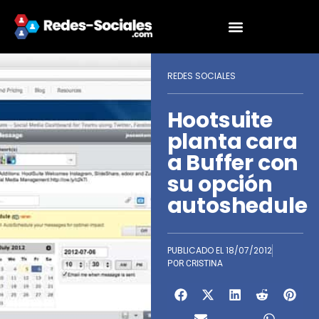
REDES SOCIALES
Hootsuite
planta cara
a Buffer con
su opción
autoshedule
PUBLICADO EL
18/07/2012
POR
CRISTINA