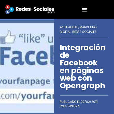
ACTUALIDAD
MARKETING
,
DIGITAL
REDES SOCIALES
,
Integración
de
Facebook
en páginas
web con
Opengraph
PUBLICADO EL
02/02/2011
POR
CRISTINA