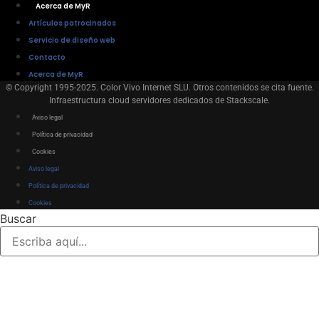
Acerca de MyR
Artículos patrocinados
Servicio de diseño web
Contacto
Acerca de MyR
© Copyright 1995-2025. Color Vivo Internet SLU. Otros contenidos se cita fuente.
Infraestructura cloud servidores dedicados de Stackscale.
Aviso legal
Política de privacidad
Cookies
Aviso legal
Política de privacidad
Cookies
Buscar