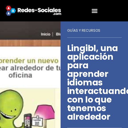
GUÍAS Y RECURSOS
Lingibl, una
aplicación
para
aprender
idiomas
interactuand
con lo que
tenemos
alrededor