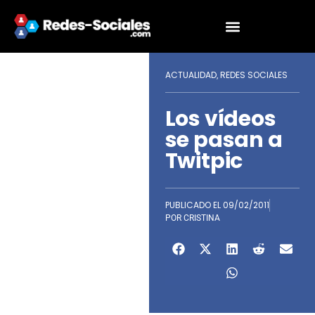
ACTUALIDAD
REDES SOCIALES
,
Los vídeos
se pasan a
Twitpic
PUBLICADO EL
09/02/2011
POR
CRISTINA