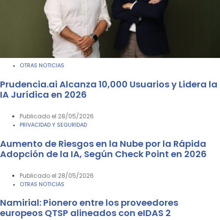
OTRAS NOTICIAS
Prudencia.ai Alcanza 10,000 Usuarios y Lidera la
IA Jurídica en 2026
Publicado el
28/05/2026
PRIVACIDAD Y SEGURIDAD
Aumento de Riesgos en la Nube por la Rápida
Adopción de la IA, Según Check Point en 2026
Publicado el
28/05/2026
OTRAS NOTICIAS
Namirial: Pionero entre los proveedores
europeos QTSP alineados con eIDAS 2